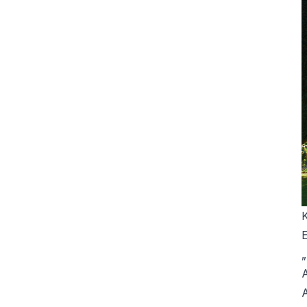
K
E
A
A