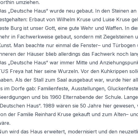
dorthin umziehen.
as „Deutsche Haus“ wurde neu gebaut. In den Steinen an d
estgehalten: Erbaut von Wilhelm Kruse und Luise Kruse ge
este Burg ist unser Gott, eine gute Wehr und Waffen. In di
mehr in Fachwerkweise gebaut, sondern mit Ziegelsteinen 
Kunst. Man beachte nur einmal die Fenster– und Türbogen 
nneren der Häuser blieb allerdings das Fachwerk noch lan
Das „Deutsche Haus“ war immer Mitte und Anziehungspunkt
TUS Freya hat hier seine Wurzeln. Vor den Kuhkrippen sol
aben. Als der Stall zum Saal ausgebaut war, wurde hier all
s im Dorfe gab: Familienfeste, Ausstellungen, Gluckenfest
Beerdigungen und bis 1960 Elternabende der Schule. Lange
„Deutschen Haus“. 1989 wären sie 50 Jahre hier gewesen,
von der Familie Reinhard Kruse gekauft und zum Alten– u
wäre.
un wird das Haus erweitert, modernisiert und den neuzeit