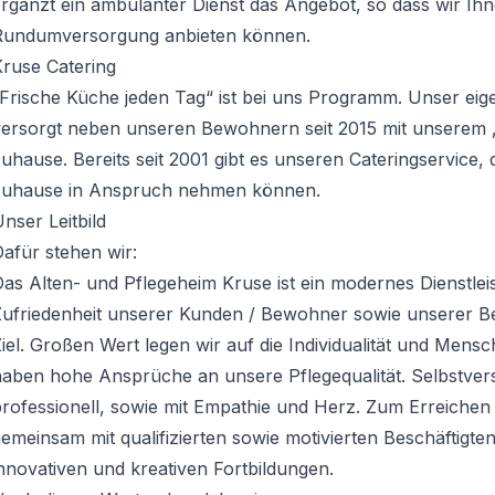
rgänzt ein ambulanter Dienst das Angebot, so dass wir Ihn
Rundumversorgung anbieten können.
Kruse Catering
„Frische Küche jeden Tag“ ist bei uns Programm. Unser ei
versorgt neben unseren Bewohnern seit 2015 mit unserem 
uhause. Bereits seit 2001 gibt es unseren Cateringservice, 
zuhause in Anspruch nehmen können.
nser Leitbild
afür stehen wir:
as Alten- und Pflegeheim Kruse ist ein modernes Dienstle
ufriedenheit unserer Kunden / Bewohner sowie unserer Bes
iel. Großen Wert legen wir auf die Individualität und Men
aben hohe Ansprüche an unsere Pflegequalität. Selbstvers
rofessionell, sowie mit Empathie und Herz. Zum Erreichen 
emeinsam mit qualifizierten sowie motivierten Beschäftigte
nnovativen und kreativen Fortbildungen.