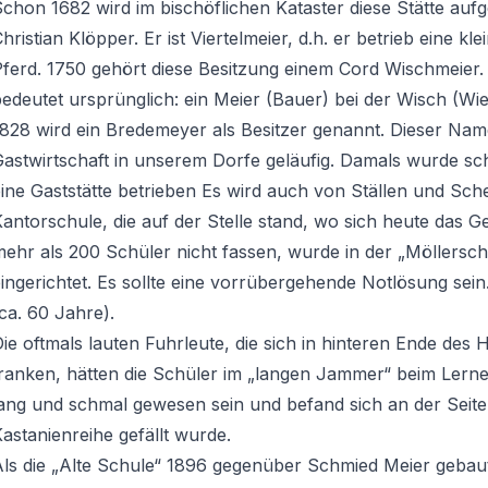
chon 1682 wird im bischöflichen Kataster diese Stätte aufgef
hristian Klöpper. Er ist Viertelmeier, d.h. er betrieb eine kl
ferd. 1750 gehört diese Besitzung einem Cord Wischmeier. 
edeutet ursprünglich: ein Meier (Bauer) bei der Wisch (Wie
828 wird ein Bredemeyer als Besitzer genannt. Dieser Name
astwirtschaft in unserem Dorfe geläufig. Damals wurde s
ine Gaststätte betrieben Es wird auch von Ställen und Sche
antorschule, die auf der Stelle stand, wo sich heute das 
mehr als 200 Schüler nicht fassen, wurde in der „Möllers
ingerichtet. Es sollte eine vorrübergehende Notlösung sein.
ca. 60 Jahre).
ie oftmals lauten Fuhrleute, die sich in hinteren Ende des
tranken, hätten die Schüler im „langen Jammer“ beim Lern
ang und schmal gewesen sein und befand sich an der Seite
astanienreihe gefällt wurde.
Als die „Alte Schule“ 1896 gegenüber Schmied Meier gebau