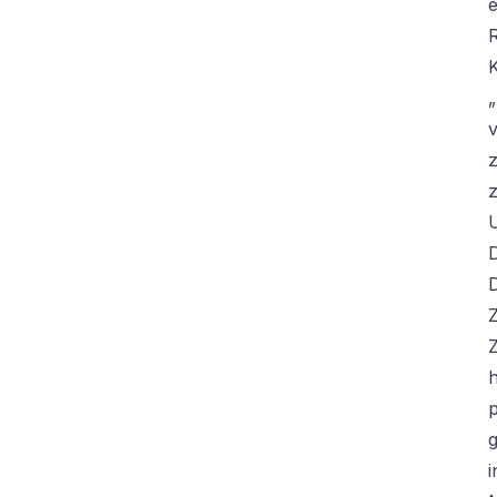
e
z
U
D
D
Z
Z
h
p
g
i