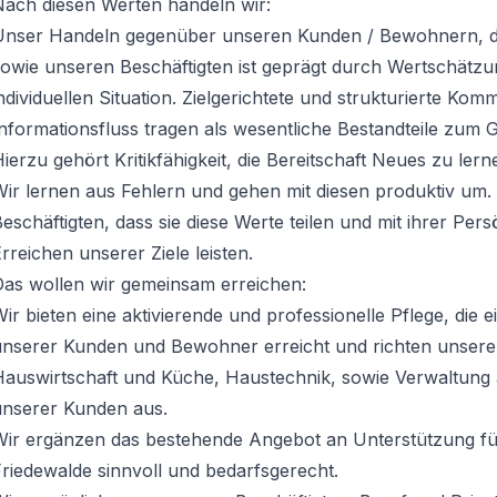
Nach diesen Werten handeln wir:
Unser Handeln gegenüber unseren Kunden / Bewohnern, d
sowie unseren Beschäftigten ist geprägt durch Wertschätz
ndividuellen Situation. Zielgerichtete und strukturierte K
nformationsfluss tragen als wesentliche Bestandteile zum G
ierzu gehört Kritikfähigkeit, die Bereitschaft Neues zu lern
Wir lernen aus Fehlern und gehen mit diesen produktiv um
eschäftigten, dass sie diese Werte teilen und mit ihrer Pers
rreichen unserer Ziele leisten.
Das wollen wir gemeinsam erreichen:
ir bieten eine aktivierende und professionelle Pflege, die 
unserer Kunden und Bewohner erreicht und richten unsere 
Hauswirtschaft und Küche, Haustechnik, sowie Verwaltung 
unserer Kunden aus.
Wir ergänzen das bestehende Angebot an Unterstützung für
riedewalde sinnvoll und bedarfsgerecht.